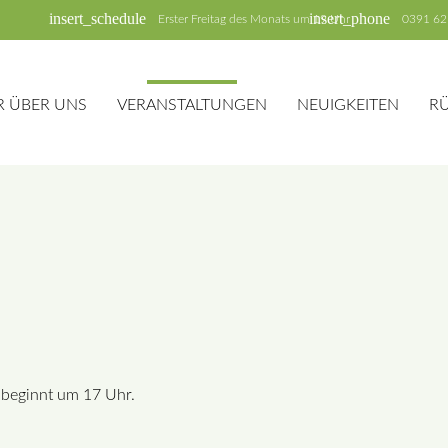
insert_schedule
insert_phone
Erster Freitag des Monats um 19 Uhr
0391 62
R ÜBER UNS
VERANSTALTUNGEN
NEUIGKEITEN
R
 beginnt um 17 Uhr.