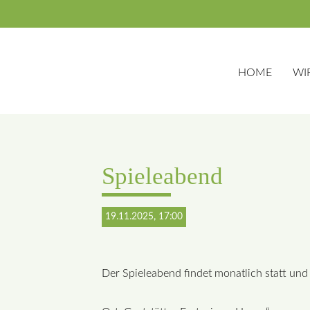
HOME
WI
Suchbegriffe
Spieleabend
19.11.2025, 17:00
Der Spieleabend findet monatlich statt und