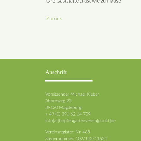
Ort: Gaststätte „Fast wie zu Hause“
Zurück
Anschrift
Vorsitzender Michael Kleber
Ahornweg 22
39120 Magdeburg
+ 49 (0) 391 62 14 709
info[at]hopfengartenverein[punkt]de
Vereinsregister: Nr. 468
Steuernummer: 102/142/11624