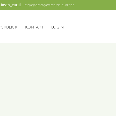
insert_email
 14 709
info[at]hopfengartenverein[punkt]de
ÜCKBLICK
KONTAKT
LOGIN
SUCHEN