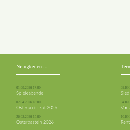
Neuigkeiten ...
Ter
01.09.2026 17:00
02.09.
Spieleabende
Sied
02.04.2026 18:00
04.09.
Osterpreisskat 2026
Vors
26.03.2026 15:00
10.09.
Osterbasteln 2026
Rent